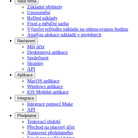
Vaše firma
Základní přehledy
Upozornění
Režijní náklady
Fixní a měsíční sazba
Výpočet režijního nákladu na odpracovanou hodinu
Analýza alokace nákladů v projektech
Nastavení
Můj účet
Desktopová aplikace
Společnost
Skupiny
API
Aplikace
MacOS aplikace
Windows aplikace
iOS Mobilní aplikace
Integrace
Integrace pomocí Make
API
Předplatné
Testovací období
Přechod na placený účet
Nastavení předplatného