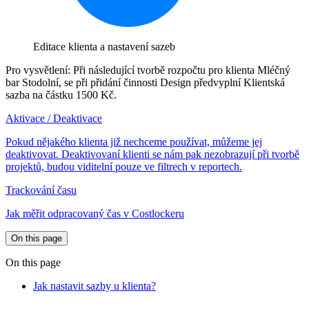
Editace klienta a nastavení sazeb
Pro vysvětlení: Při následující tvorbě rozpočtu pro klienta Mléčný
bar Stodolní, se při přidání činnosti Design předvyplní Klientská
sazba na částku 1500 Kč.
Aktivace / Deaktivace
Pokud nějakého klienta již nechceme používat, můžeme jej
deaktivovat. Deaktivovaní klienti se nám pak nezobrazují při tvorbě
projektů, budou viditelní pouze ve filtrech v reportech.
Trackování času
Jak měřit odpracovaný čas v Costlockeru
On this page
On this page
Jak nastavit sazby u klienta?