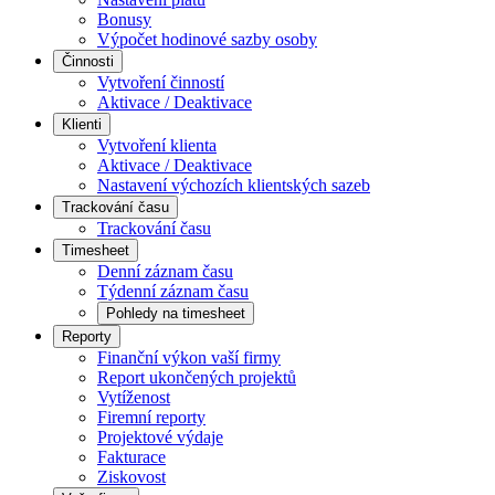
Bonusy
Výpočet hodinové sazby osoby
Činnosti
Vytvoření činností
Aktivace / Deaktivace
Klienti
Vytvoření klienta
Aktivace / Deaktivace
Nastavení výchozích klientských sazeb
Trackování času
Trackování času
Timesheet
Denní záznam času
Týdenní záznam času
Pohledy na timesheet
Reporty
Finanční výkon vaší firmy
Report ukončených projektů
Vytíženost
Firemní reporty
Projektové výdaje
Fakturace
Ziskovost