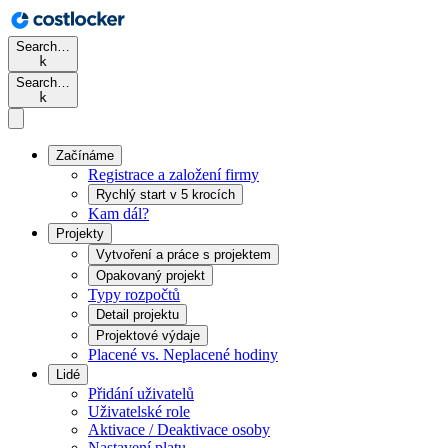
Search…
k
Search…
k
Začínáme
Registrace a založení firmy
Rychlý start v 5 krocích
Kam dál?
Projekty
Vytvoření a práce s projektem
Opakovaný projekt
Typy rozpočtů
Detail projektu
Projektové výdaje
Placené vs. Neplacené hodiny
Lidé
Přidání uživatelů
Uživatelské role
Aktivace / Deaktivace osoby
Nastavení platu