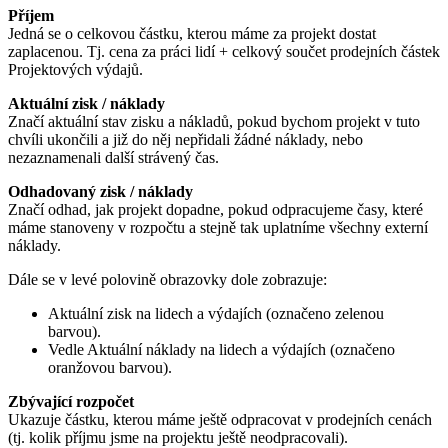
Příjem
Jedná se o celkovou částku, kterou máme za projekt dostat
zaplacenou. Tj. cena za práci lidí + celkový součet prodejních částek
Projektových výdajů.
Aktuální zisk / náklady
Značí aktuální stav zisku a nákladů, pokud bychom projekt v tuto
chvíli ukončili a již do něj nepřidali žádné náklady, nebo
nezaznamenali další strávený čas.
Odhadovaný zisk / náklady
Značí odhad, jak projekt dopadne, pokud odpracujeme časy, které
máme stanoveny v rozpočtu a stejně tak uplatníme všechny externí
náklady.
Dále se v levé polovině obrazovky dole zobrazuje:
Aktuální zisk na lidech a výdajích (označeno zelenou
barvou).
Vedle Aktuální náklady na lidech a výdajích (označeno
oranžovou barvou).
Zbývající rozpočet
Ukazuje částku, kterou máme ještě odpracovat v prodejních cenách
(tj. kolik příjmu jsme na projektu ještě neodpracovali).