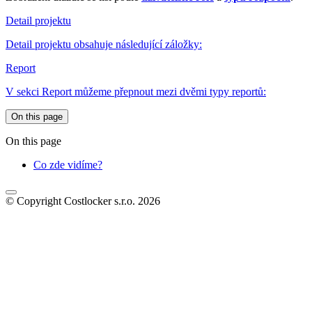
Detail projektu
Detail projektu obsahuje následující záložky:
Report
V sekci Report můžeme přepnout mezi dvěmi typy reportů:
On this page
On this page
Co zde vidíme?
© Copyright Costlocker s.r.o. 2026