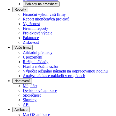
Pohledy na timesheet
Reporty
Finanční výkon vaší firmy
Report ukončených projektů
Vytíženost
Firemní reporty
Projektové výdaje
Fakturace
Ziskovost
Vaše firma
Základní přehledy
Upozornění
Režijní náklady
Fixní a měsíční sazba
Výpočet režijního nákladu na odpracovanou hodinu
Analýza alokace nákladů v projektech
Nastavení
Můj účet
Desktopová aplikace
Společnost
Skupiny
API
Aplikace
MacOS aplikace