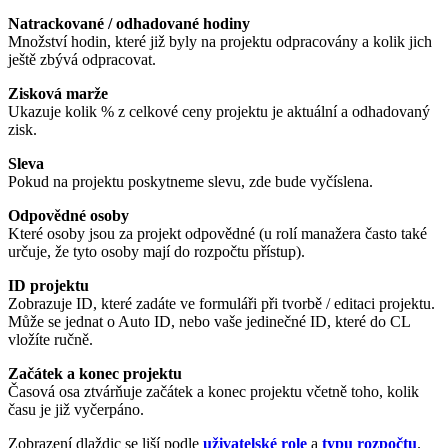
Natrackované / odhadované hodiny
Množství hodin, které již byly na projektu odpracovány a kolik jich
ještě zbývá odpracovat.
Zisková marže
Ukazuje kolik % z celkové ceny projektu je aktuální a odhadovaný
zisk.
Sleva
Pokud na projektu poskytneme slevu, zde bude vyčíslena.
Odpovědné osoby
Které osoby jsou za projekt odpovědné (u rolí manažera často také
určuje, že tyto osoby mají do rozpočtu přístup).
ID projektu
Zobrazuje ID, které zadáte ve formuláři při tvorbě / editaci projektu.
Může se jednat o Auto ID, nebo vaše jedinečné ID, které do CL
vložíte ručně.
Začátek a konec projektu
Časová osa ztvárňuje začátek a konec projektu včetně toho, kolik
času je již vyčerpáno.
Zobrazení dlaždic se liší podle
uživatelské role
a
typu rozpočtu
.