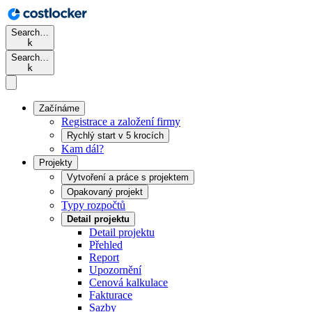
Search…
k
Search…
k
Začínáme
Registrace a založení firmy
Rychlý start v 5 krocích
Kam dál?
Projekty
Vytvoření a práce s projektem
Opakovaný projekt
Typy rozpočtů
Detail projektu
Detail projektu
Přehled
Report
Upozornění
Cenová kalkulace
Fakturace
Sazby