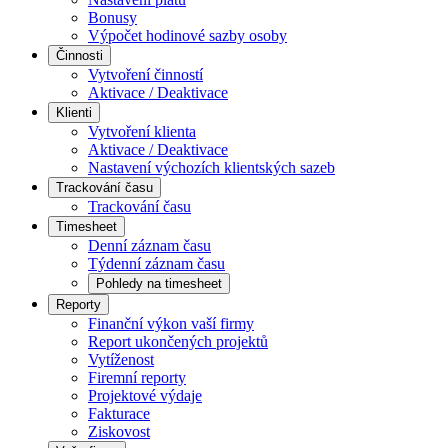
Bonusy
Výpočet hodinové sazby osoby
Činnosti
Vytvoření činností
Aktivace / Deaktivace
Klienti
Vytvoření klienta
Aktivace / Deaktivace
Nastavení výchozích klientských sazeb
Trackování času
Trackování času
Timesheet
Denní záznam času
Týdenní záznam času
Pohledy na timesheet
Reporty
Finanční výkon vaší firmy
Report ukončených projektů
Vytíženost
Firemní reporty
Projektové výdaje
Fakturace
Ziskovost