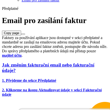
Email pro zasílání faktur
Předplatné
Email pro zasílání faktur
Copy page
Faktury za používání aplikace jsou dostupné v sekci předplatné a
standardně se zasílají na emailovou adresu majitele účtu. Pokud
chcete adresu pro zasílání faktur změnit, postupujte dle návodu níže.
Do správy předplatného a platebních údajů má přístup pouze
majitel účtu
.
Jak změním fakturační email nebo fakturační
údaje?
1. Přejdeme do sekce
Předplatné
2. Klikneme na ikonu Aktualizovat údaje v sekci Fakturační
údaje