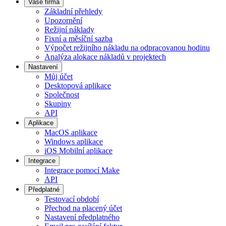
Vaše firma
Základní přehledy
Upozornění
Režijní náklady
Fixní a měsíční sazba
Výpočet režijního nákladu na odpracovanou hodinu
Analýza alokace nákladů v projektech
Nastavení
Můj účet
Desktopová aplikace
Společnost
Skupiny
API
Aplikace
MacOS aplikace
Windows aplikace
iOS Mobilní aplikace
Integrace
Integrace pomocí Make
API
Předplatné
Testovací období
Přechod na placený účet
Nastavení předplatného