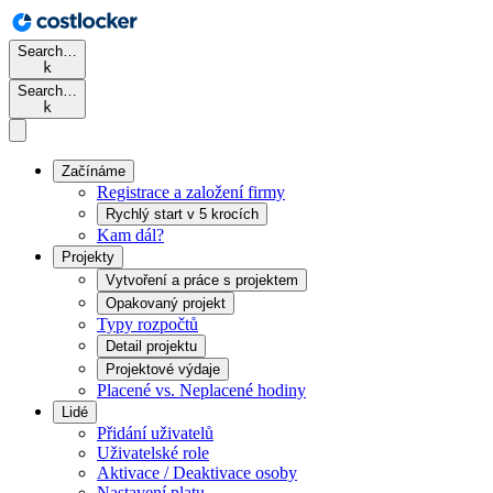
Search…
k
Search…
k
Začínáme
Registrace a založení firmy
Rychlý start v 5 krocích
Kam dál?
Projekty
Vytvoření a práce s projektem
Opakovaný projekt
Typy rozpočtů
Detail projektu
Projektové výdaje
Placené vs. Neplacené hodiny
Lidé
Přidání uživatelů
Uživatelské role
Aktivace / Deaktivace osoby
Nastavení platu