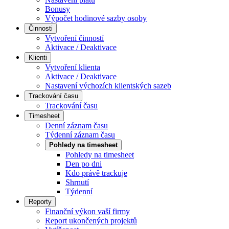
Bonusy
Výpočet hodinové sazby osoby
Činnosti
Vytvoření činností
Aktivace / Deaktivace
Klienti
Vytvoření klienta
Aktivace / Deaktivace
Nastavení výchozích klientských sazeb
Trackování času
Trackování času
Timesheet
Denní záznam času
Týdenní záznam času
Pohledy na timesheet
Pohledy na timesheet
Den po dni
Kdo právě trackuje
Shrnutí
Týdenní
Reporty
Finanční výkon vaší firmy
Report ukončených projektů