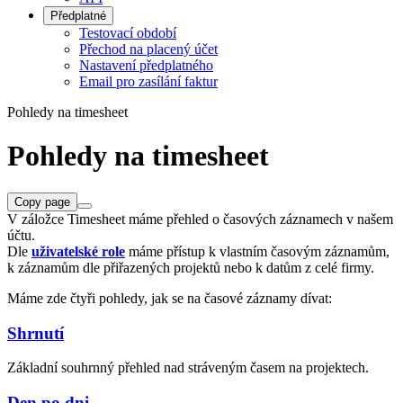
Předplatné
Testovací období
Přechod na placený účet
Nastavení předplatného
Email pro zasílání faktur
Pohledy na timesheet
Pohledy na timesheet
Copy page
V záložce Timesheet máme přehled o časových záznamech v našem
účtu.
Dle
uživatelské role
máme přístup k vlastním časovým záznamům,
k záznamům dle přiřazených projektů nebo k datům z celé firmy.
Máme zde čtyři pohledy, jak se na časové záznamy dívat:
Shrnutí
Základní souhrnný přehled nad stráveným časem na projektech.
Den po dni