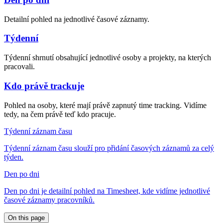
Detailní pohled na jednotlivé časové záznamy.
Týdenní
Týdenní shrnutí obsahující jednotlivé osoby a projekty, na kterých
pracovali.
Kdo právě trackuje
Pohled na osoby, které mají právě zapnutý time tracking. Vidíme
tedy, na čem právě teď kdo pracuje.
Týdenní záznam času
Týdenní záznam času slouží pro přidání časových záznamů za celý
týden.
Den po dni
Den po dni je detailní pohled na Timesheet, kde vidíme jednotlivé
časové záznamy pracovníků.
On this page