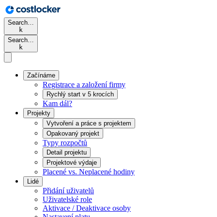
Search…
k
Search…
k
Začínáme
Registrace a založení firmy
Rychlý start v 5 krocích
Kam dál?
Projekty
Vytvoření a práce s projektem
Opakovaný projekt
Typy rozpočtů
Detail projektu
Projektové výdaje
Placené vs. Neplacené hodiny
Lidé
Přidání uživatelů
Uživatelské role
Aktivace / Deaktivace osoby
Nastavení platu