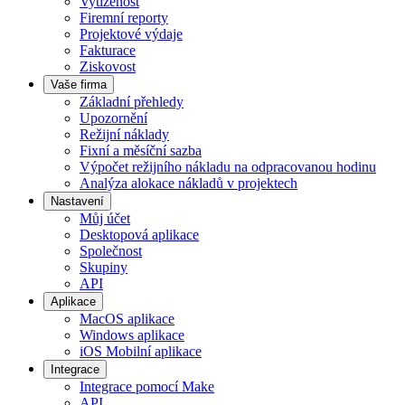
Vytíženost
Firemní reporty
Projektové výdaje
Fakturace
Ziskovost
Vaše firma
Základní přehledy
Upozornění
Režijní náklady
Fixní a měsíční sazba
Výpočet režijního nákladu na odpracovanou hodinu
Analýza alokace nákladů v projektech
Nastavení
Můj účet
Desktopová aplikace
Společnost
Skupiny
API
Aplikace
MacOS aplikace
Windows aplikace
iOS Mobilní aplikace
Integrace
Integrace pomocí Make
API